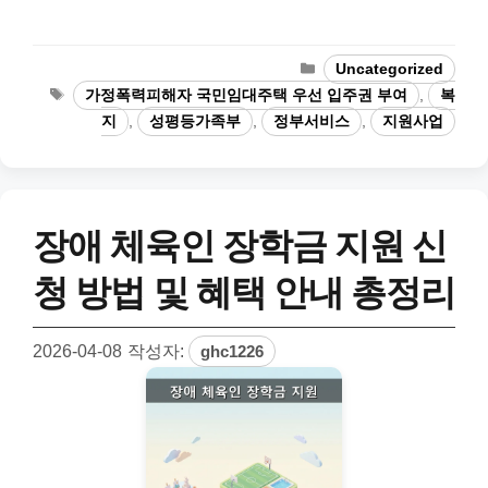
카
Uncategorized
테
태
가정폭력피해자 국민임대주택 우선 입주권 부여
,
복
고
그
지
,
성평등가족부
,
정부서비스
,
지원사업
리
장애 체육인 장학금 지원 신
청 방법 및 혜택 안내 총정리
2026-04-08
작성자:
ghc1226