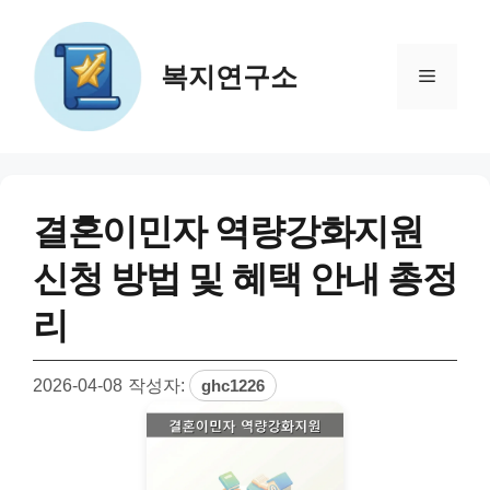
컨
텐
츠
복지연구소
메
로
건
뉴
너
뛰
기
결혼이민자 역량강화지원
신청 방법 및 혜택 안내 총정
리
2026-04-08
작성자:
ghc1226