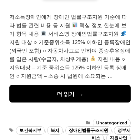
저소득장애인에게 장애인 법률구조지원 기준에 따
라 법률 관련 비용 등 지원
핵심 정보 한눈에 보
기 항목 내용
서비스명 장애인법률구조지원
지원 대상 ○ 기준중위소득 125% 이하인 등록장애인
(외국인 포함) ○ 자동차사고로 인하여 중증후유장애
를 입은 사람(수급자, 차상위계층)
지원 내용 ○
지원대상 – 기준 중위소득 125% 이하인 등록 장애
인 ○ 지원금액 – 소송 시 법원에 소요되는 …
더 읽기
카
Uncategorized
테
태
보건복지부
,
복지
,
장애인법률구조지원
,
정부서
고
그
비스
,
지원사업
리