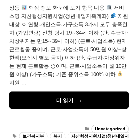
상동
핵심 정보 한눈에 보기 항목 내용
서비
스명 자산형성지원사업(청년내일저축계좌)
지원
대상 ㅇ 연령.개인소득.가구소득 3가지 모두 충족한
자 (가입연령) 신청 당시 19∼34세 이하 (단, 수급자·
차상위자는 만15∼39세 이하) (근로‧사업소득) 현재
근로활동 중이며, 근로‧사업소득이 50만원 이상~상
한액(모집시 별도 공지) 이하 (단, 수급자‧차상위자
는 현재 근로활동 중이며, 근로‧사업소득이 월 10만
원 이상) (가구소득) 기준 중위소득 100% 이하
지원 …
더 읽기
카
Uncategorized
테
태
보건복지부
,
복지
,
자산형성지원사업(청년내일저