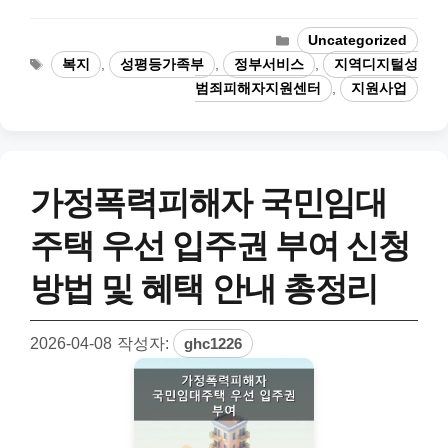
카
Uncategorized
테
태
복지
,
성평등가족부
,
정부서비스
,
지역디지털성
고
그
범죄피해자지원센터
,
지원사업
리
가정폭력피해자 국민임대
주택 우선 입주권 부여 신청
방법 및 혜택 안내 총정리
2026-04-08
작성자:
ghc1226