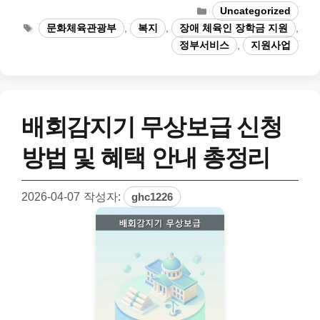
카
Uncategorized
테
태
문화체육관광부
,
복지
,
장애 체육인 장학금 지원
,
고
그
정부서비스
,
지원사업
리
배회감지기 무상보급 신청
방법 및 혜택 안내 총정리
2026-04-07
작성자:
ghc1226