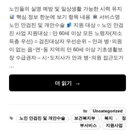
노인들의 실명 예방 및 일상생활 가능한 시력 유지
핵심 정보 한눈에 보기 항목 내용
서비스명
노인 안검진 및 개안수술
지원 대상 ○ 노인 안검
진 사업 지원대상 : 만 60세 이상 모든 노령자(저소
득층 우선) ○ 검진대상자 우선순위 – 안과 병･의원
이 없는 읍･면･동 지역의 만 60세 이상 기초생활보
장 수급권자 – 시･도지사가 안과 병･의원 접근도가
…
더 읽기
카
Uncategorized
테
태
노인 안검진 및 개안수술
,
보건복지부
,
복지
,
정
고
그
부서비스
,
지원사업
리