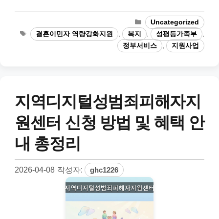
카
Uncategorized
테
태
결혼이민자 역량강화지원
,
복지
,
성평등가족부
,
고
그
정부서비스
,
지원사업
리
지역디지털성범죄피해자지
원센터 신청 방법 및 혜택 안
내 총정리
2026-04-08
작성자:
ghc1226