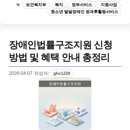
테
태
보건복지부
,
복지
,
정부서비스
,
지원사업
,
고
그
청소년 발달장애인 방과후활동서비스
리
장애인법률구조지원 신청
방법 및 혜택 안내 총정리
2026-04-07
작성자:
ghc1226