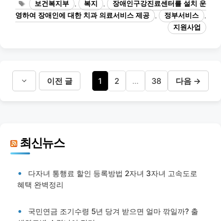
태
보건복지부
,
복지
,
장애인구강진료센터를 설치 운
고
그
영하여 장애인에 대한 치과 의료서비스 제공
,
정부서비스
,
리
지원사업
페
페
페
이전 글
1
2
…
38
다음
→
이
이
이
지
지
지
최신뉴스
다자녀 통행료 할인 등록방법 2자녀 3자녀 고속도로
혜택 완벽정리
국민연금 조기수령 5년 당겨 받으면 얼마 깎일까? 출