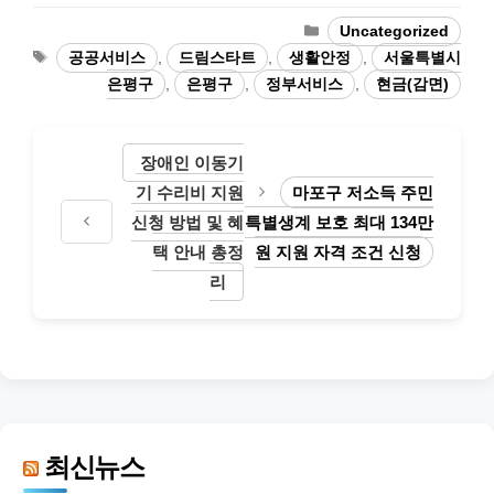
카
Uncategorized
테
태
공공서비스
,
드림스타트
,
생활안정
,
서울특별시
고
그
은평구
,
은평구
,
정부서비스
,
현금(감면)
리
장애인 이동기
기 수리비 지원
마포구 저소득 주민
신청 방법 및 혜
특별생계 보호 최대 134만
택 안내 총정
원 지원 자격 조건 신청
리
최신뉴스