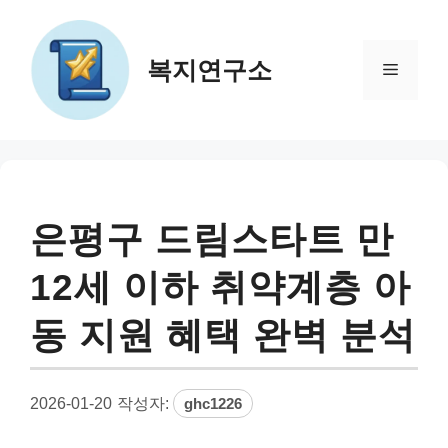
컨
텐
츠
복지연구소
메
로
건
뉴
너
뛰
기
은평구 드림스타트 만
12세 이하 취약계층 아
동 지원 혜택 완벽 분석
2026-01-20
작성자:
ghc1226