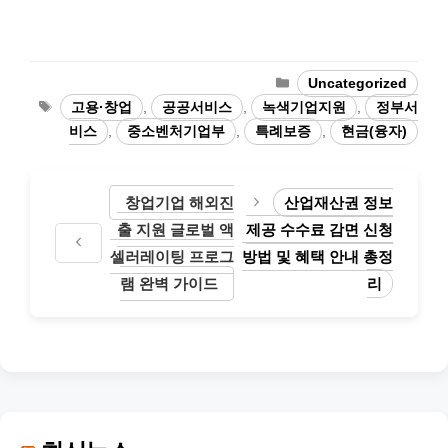
카
Uncategorized
테
태
고용·창업
,
공공서비스
,
녹색기업지원
,
정부서
고
그
비스
,
중소벤처기업부
,
특례보증
,
현금(융자)
리
창업기업 해외진
산업재산권 정보
출 지원 글로벌 액
제공 수수료 감면 신청
셀러레이팅 프로그
방법 및 혜택 안내 총정
램 완벽 가이드
리