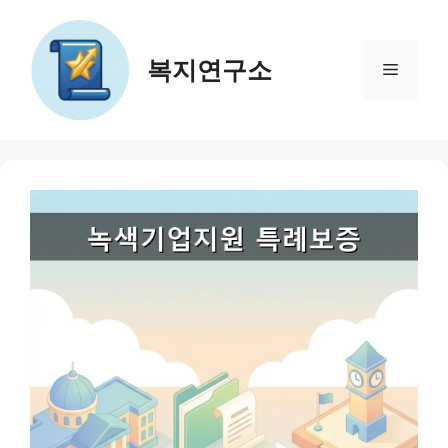
컨
텐
츠
복지연구소
메
로
건
뉴
너
뛰
기