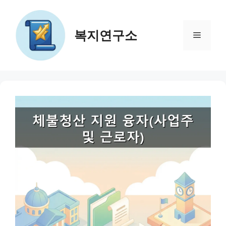
컨
텐
츠
복지연구소
메
로
건
뉴
너
뛰
기