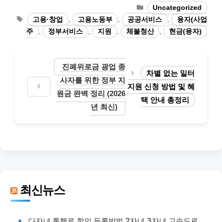
카
Uncategorized
테
태
고용·창업
,
고용노동부
,
공공서비스
,
융자(사업
고
그
주
,
정부서비스
,
지원
,
체불청산
,
현금(융자)
리
진폐위로금 광업 종
차별 없는 일터
사자를 위한 정부 지
지원 신청 방법 및 혜
원금 완벽 정리 (2026
택 안내 총정리
년 최신)
최신뉴스
다자녀 통행료 할인 등록방법 2자녀 3자녀 고속도로