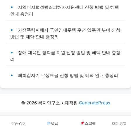
지역디지털성범죄피해자지원센터 신청 방법 및 혜택
안내 총정리
가정폭력피해자 국민임대주택 우선 입주권 부여 신청
방법 및 혜택 안내 총정리
장애 체육인 장학금 지원 신청 방법 및 혜택 안내 총정
리
배회감지기 무상보급 신청 방법 및 혜택 안내 총정리
© 2026 복지연구소
• 제작됨
GeneratePress
guide365
·
데일리뉴스
·
포커스투데이
·
정보마법사
·
오토월구
·
SUPER블로그
·
생활
공감
댓글
스크랩
0
조회 372
지식창고
·
라이브뉴스
·
베트남호텔
·
일본호텔
·
태국호텔
·
챗지티미니
·
사주팡
·
정부대
출24시
·
지원금24
·
정책시크업
·
테크정보
·
오늘의지원금