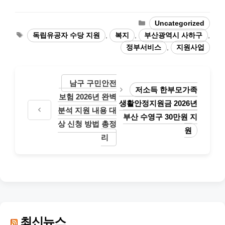
카
Uncategorized
테
태
독립유공자 수당 지원
,
복지
,
부산광역시 사하구
,
고
그
정부서비스
,
지원사업
리
남구 구민안전
저소득 한부모가족
보험 2026년 완벽
생활안정지원금 2026년
분석 지원 내용 대
부산 수영구 30만원 지
상 신청 방법 총정
원
리
최신뉴스