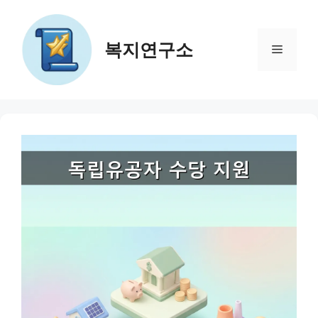
컨
텐
츠
복지연구소
메
로
건
뉴
너
뛰
기