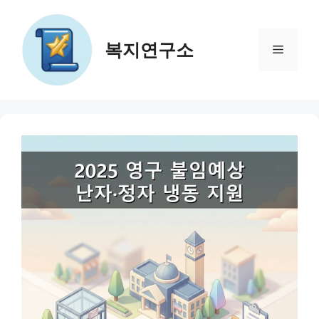
컨
텐
츠
복지연구소
메
로
건
뉴
너
뛰
기