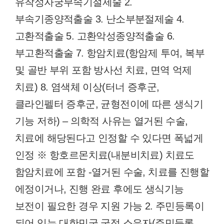
유착성자궁부속기절제술 2.
부속기종양적출술 3. 난소부분절제술 4.
고환적출술 5. 고환악성종양적출술 6.
부고환적출술 7. 항암치료(항암제 투여, 복부
및 골반 부위 포함 방사선 치료, 면역 억제
치료) 8. 염색체 이상(터너 증후군,
클라인펠터 증후군, 균형전이에 따른 생식기
기능 저하) – 의학적 사유는 열거된 수술,
치료에 해당된다고 인정할 수 있다면 폭넓게
인정 ※ 항호르몬치료(내분비치료) 치료도
함암치료에 포함 -열거된 수술, 치료를 진행할
에정이거나, 진행 완료 후에도 생식기능
보전이 필요한 경우 지원 가능 2. 주민등록이
되어 있는 대한민국 국적 소유자(주민등록