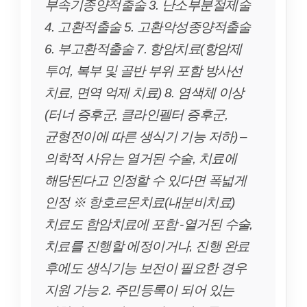
부속기종양적출술 3. 난소부분절제술
4. 고환적출술 5. 고환악성종양적출술
6. 부고환적출술 7. 항암치료(항암제
투여, 복부 및 골반 부위 포함 방사선
치료, 면역 억제 치료) 8. 염색체 이상
(터너 증후군, 클라인펠터 증후군,
균형전이에 따른 생식기 기능 저하) –
의학적 사유는 열거된 수술, 치료에
해당된다고 인정할 수 있다면 폭넓게
인정 ※ 항호르몬치료(내분비치료)
치료도 함암치료에 포함 -열거된 수술,
치료를 진행할 에정이거나, 진행 완료
후에도 생식기능 보전이 필요한 경우
지원 가능 2. 주민등록이 되어 있는