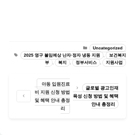
카
Uncategorized
테
태
2025 영구 불임예상 난자·정자 냉동 지원
,
보건복지
고
그
부
,
복지
,
정부서비스
,
지원사업
리
아동 입원진료
글로벌 광고인재
비 지원 신청 방법
육성 신청 방법 및 혜택
및 혜택 안내 총정
안내 총정리
리