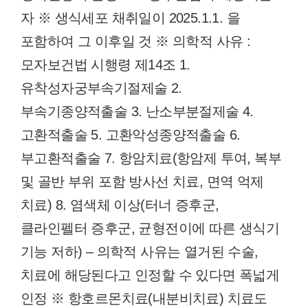
자 ※ 생식세포 채취일이 2025.1.1. 을
포함하여 그 이후일 것 ※ 의학적 사유 :
모자보건법 시행령 제14조 1.
유착성자궁부속기절제술 2.
부속기종양적출술 3. 난소부분절제술 4.
고환적출술 5. 고환악성종양적출술 6.
부고환적출술 7. 항암치료(항암제 투여, 복부
및 골반 부위 포함 방사선 치료, 면역 억제
치료) 8. 염색체 이상(터너 증후군,
클라인펠터 증후군, 균형전이에 따른 생식기
기능 저하) – 의학적 사유는 열거된 수술,
치료에 해당된다고 인정할 수 있다면 폭넓게
인정 ※ 항호르몬치료(내분비치료) 치료도