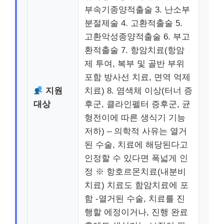
부속기종양적출술 3. 난소부
분절제술 4. 고환적출술 5.
고환악성종양적출술 6. 부고
환적출술 7. 항암치료(항암
제 투여, 복부 및 골반 부위
포함 방사선 치료, 면역 억제
지원
치료) 8. 염색체 이상(터너 증
대상
후군, 클라인펠터 증후군, 균
형전이에 따른 생식기 기능
저하) – 의학적 사유는 열거
된 수술, 치료에 해당된다고
인정할 수 있다면 폭넓게 인
정 ※ 항호르몬치료(내분비
치료) 치료도 함암치료에 포
함 -열거된 수술, 치료를 진
행할 에정이거나, 진행 완료