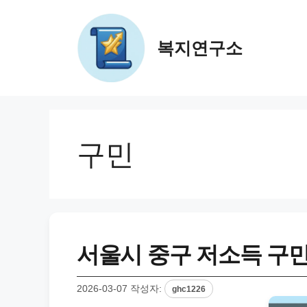
컨
텐
츠
복지연구소
로
건
너
뛰
기
구민
서울시 중구 저소득 구민 
2026-03-07
작성자:
ghc1226