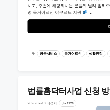
시고, 주변에 해당되시는 분들께 널리 알려
명 독거어르신 야쿠르트 지원
…
태
공공서비스
,
독거어르신
,
생활안정
,
그
법률홈닥터사업 신청 방
2026-02-18
작성자:
ghc1226