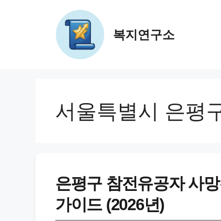
컨
텐
츠
복지연구소
로
건
너
뛰
기
서울특별시 은평
은평구 참전유공자 사망
가이드 (2026년)