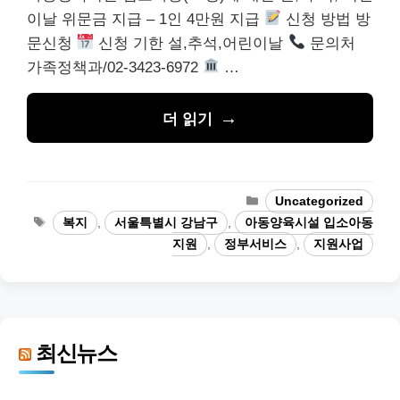
이날 위문금 지급 – 1인 4만원 지급
신청 방법 방
문신청
신청 기한 설,추석,어린이날
문의처
가족정책과/02-3423-6972
…
더 읽기
카
Uncategorized
테
태
복지
,
서울특별시 강남구
,
아동양육시설 입소아동
고
그
지원
,
정부서비스
,
지원사업
리
최신뉴스