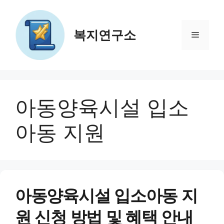
컨
텐
츠
복지연구소
메
로
건
뉴
너
뛰
기
아동양육시설 입소
아동 지원
아동양육시설 입소아동 지
원 신청 방법 및 혜택 안내